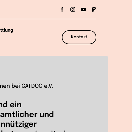
ttlung
Kontakt
men bei CATDOG e.V.
nd ein
amtlicher und
nnütziger