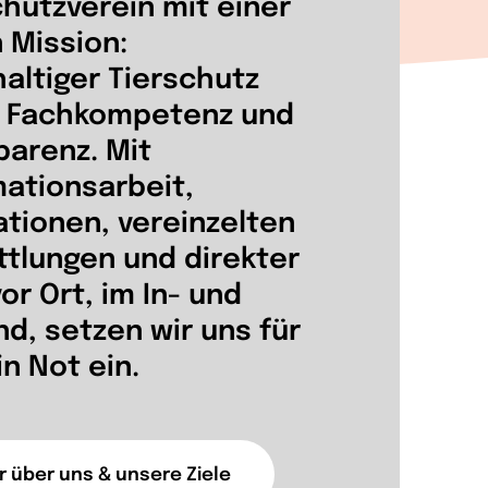
chutzverein mit einer
n Mission:
altiger Tierschutz
 Fachkompetenz und
parenz.
Mit
mationsarbeit,
ationen, vereinzelten
ttlungen und direkter
vor Ort, im In- und
nd, setzen wir uns für
in Not ein.
 über uns & unsere Ziele