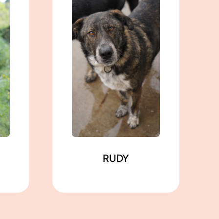
männlich
geb. ca. 03/2022
ca. 60 cm
in Gramzow
Mehr lesen
RUDY