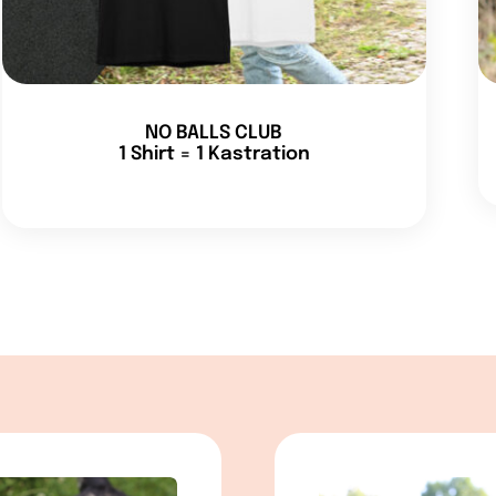
NO BALLS CLUB
1 Shirt = 1 Kastration