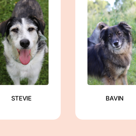
männlich
männlich
geb. ca. 02/2020
geb. ca. 11/2019
ca. 57 cm
ca. 48 cm
in Berlin
in Zahna-Elster
Mehr lesen
Mehr lesen
STEVIE
BAVIN