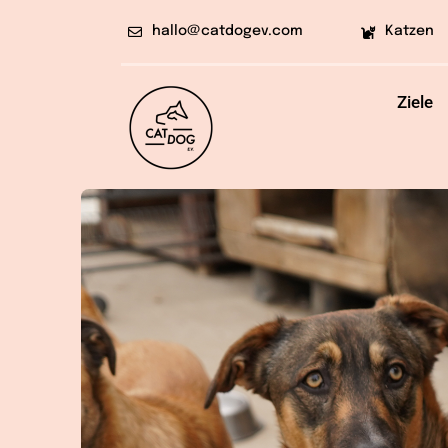
Skip
hallo@catdogev.com
Katzen
to
content
Ziele