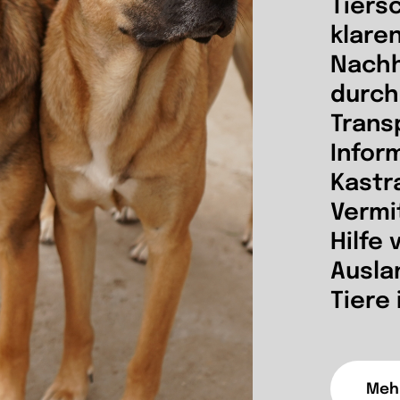
Tiers
klare
Nachh
durch
Trans
Infor
Kastr
Vermi
Hilfe 
Ausla
Tiere 
Mehr