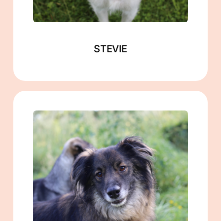
STEVIE
männlich
geb. ca. 11/2019
ca. 48 cm
in Zahna-Elster