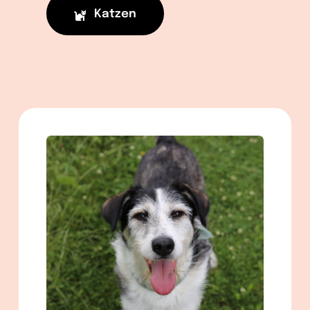
Katzen
männlich
geb. ca. 02/2020
ca. 57 cm
in Berlin
Mehr lesen