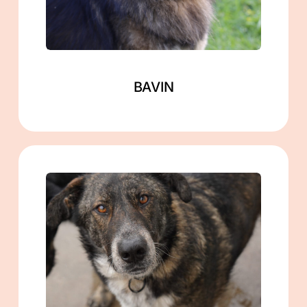
Mehr lesen
BAVIN
männlich
geb. ca. 03/2022
ca. 60 cm
in Gramzow