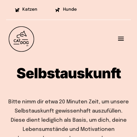
Skip
Katzen
Hunde
to
content
Toggl
Navig
Ziele
Selbstauskunft
Projekte
Aufklärung
Bitte nimm dir etwa 20 Minuten Zeit, um unsere
Helfen
Selbstauskunft gewissenhaft auszufüllen.
Diese dient lediglich als Basis, um dich, deine
Vermittlung
Lebensumstände und Motivationen