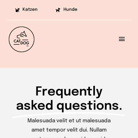
Skip
Katzen
Hunde
to
content
Toggl
Navig
Ziele
Projekte
Frequently
Aufklärung
asked questions.
Helfen
Malesuada velit et ut malesuada
Vermittlung
amet tempor velit dui. Nullam