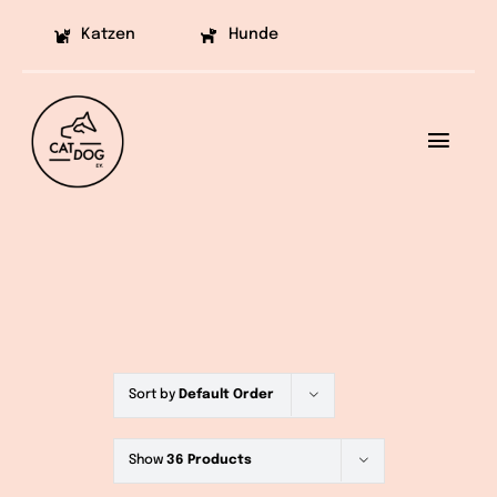
Skip
Katzen
Hunde
to
content
Toggl
Navig
Ziele
Projekte
Aufklärung
Helfen
Sort by
Default Order
Vermittlung
Show
36 Products