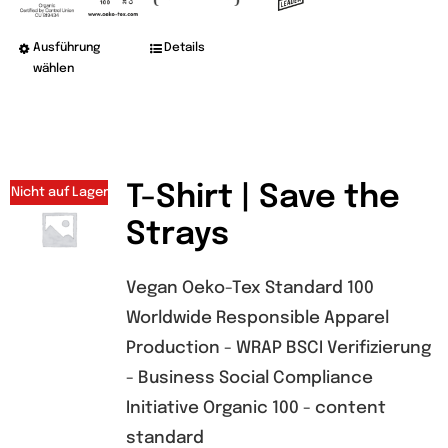
Ausführung
Details
Dieses
wählen
Produkt
weist
mehrere
Varianten
T-Shirt | Save the
Nicht auf Lager
auf.
Strays
Die
Optionen
Vegan Oeko-Tex Standard 100
können
Worldwide Responsible Apparel
auf
Production - WRAP BSCI Verifizierung
der
- Business Social Compliance
Produktseite
Initiative Organic 100 - content
gewählt
standard
werden