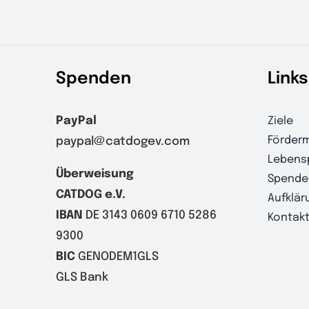
Spenden
Links
PayPal
Ziele
Förderm
paypal@catdogev.com
Lebens
Überweisung
Spende
CATDOG e.V.
Aufklär
IBAN
DE 3143 0609 6710 5286
Kontak
9300
BIC
GENODEM1GLS
GLS Bank