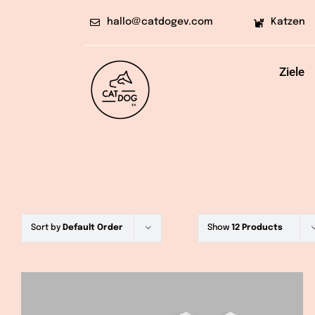
Skip
hallo@catdogev.com
Katzen
to
content
Ziele
Sort by
Default Order
Show
12 Products