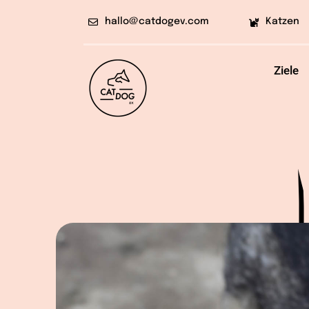
Skip
hallo@catdogev.com
Katzen
to
content
Ziele