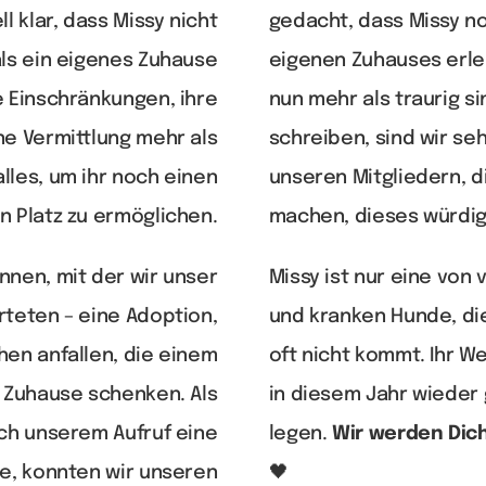
l klar, dass Missy nicht
gedacht, dass Missy no
als ein eigenes Zuhause
eigenen Zuhauses erle
e Einschränkungen, ihre
nun mehr als traurig s
ne Vermittlung mehr als
schreiben, sind wir se
lles, um ihr noch einen
unseren Mitgliedern, d
n Platz zu ermöglichen.
machen, dieses würdig
nen, mit der wir unser
Missy ist nur eine von v
rteten – eine Adoption,
und kranken Hunde, die
hen anfallen, die einem
oft nicht kommt. Ihr W
 Zuhause schenken. Als
in diesem Jahr wieder
ch unserem Aufruf eine
legen.
Wir werden Dic
e, konnten wir unseren
🖤