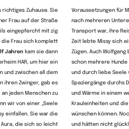
 richtiges Zuhause. Sie
Voraussetzungen für Mi
ner Frau auf der Straße
nach mehreren Untersu
ls eingepfercht mit zig
Transport war, ihre Re
die Frau sich komplett
Zeit lebte Missy sich e
lf Jahren
kam sie dann
Zügen. Auch Wolfgang 
erheim HAR, um hier ein
schon mehrere Hunde h
n und zwischen all dem
und durch liebe Seele 
n ihren Zwinger, gab es
Spaziergänge durchs D
ch an jeden Menschen zu
und Wärme in einem we
n wir von einer „Seele
Krauleinheiten und die
 einfallen. Sie war die
wünschen können. Noc
Aura, die sich so leicht
und hätten nicht glückl