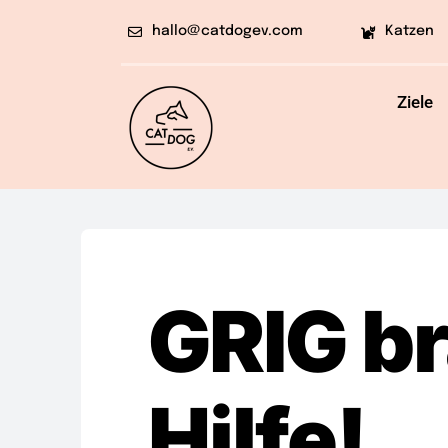
Skip
hallo@catdogev.com
Katzen
to
content
Ziele
GRIG b
Hilfe!