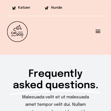
Skip
Katzen
Hunde
to
content
Toggl
Navig
Ziele
Projekte
Frequently
Aufklärung
asked questions.
Helfen
Malesuada velit et ut malesuada
Vermittlung
amet tempor velit dui. Nullam