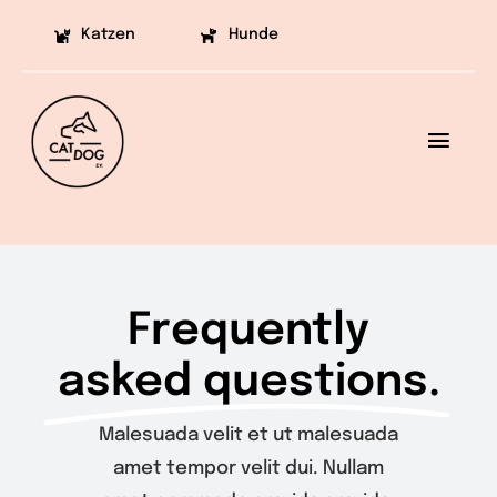
Skip
Katzen
Hunde
to
content
Toggl
Navig
Ziele
Projekte
Frequently
Aufklärung
asked questions.
Helfen
Malesuada velit et ut malesuada
Vermittlung
amet tempor velit dui. Nullam