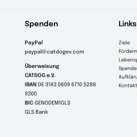
Spenden
Links
PayPal
Ziele
Förderm
paypal@catdogev.com
Lebens
Überweisung
Spende
CATDOG e.V.
Aufklär
IBAN
DE 3143 0609 6710 5286
Kontak
9300
BIC
GENODEM1GLS
GLS Bank