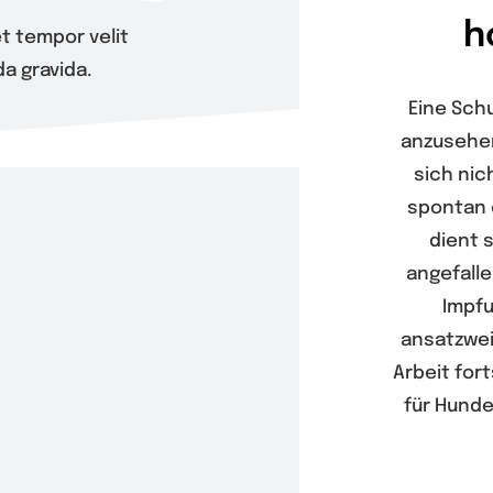
h
t tempor velit
a gravida.
Eine Schu
anzusehen
sich nic
spontan 
dient s
angefall
Impfu
ansatzwei
Arbeit for
für Hunde