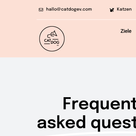
Skip
hallo@catdogev.com
Katzen
to
content
Ziele
Frequent
asked quest