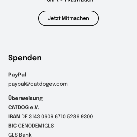
1 Shirt = 1 Kastration
Jetzt Mitmachen
Spenden
PayPal
paypal@catdogev.com
Überweisung
CATDOG e.V.
IBAN
DE 3143 0609 6710 5286 9300
BIC
GENODEM1GLS
GLS Bank