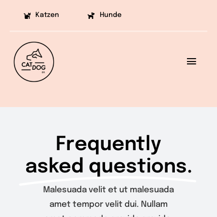
Skip
Katzen
Hunde
to
content
Toggl
Navig
Ziele
Projekte
Frequently
Aufklärung
asked questions.
Helfen
Malesuada velit et ut malesuada
Vermittlung
amet tempor velit dui. Nullam