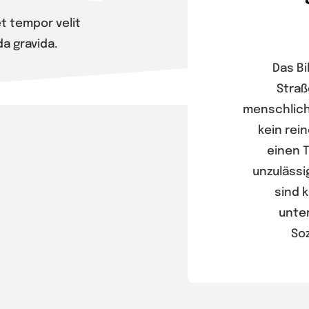
t tempor velit
a gravida.
Das Bi
Straß
menschlich
kein rein
einen T
unzulässi
sind k
unter
Soz