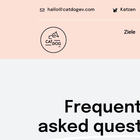
Skip
hallo@catdogev.com
Katzen
to
content
Ziele
Frequent
asked quest