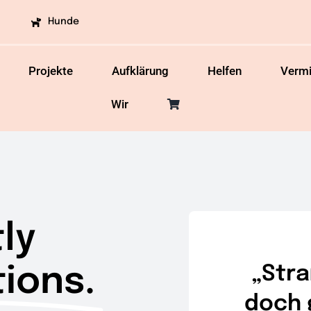
Hunde
Projekte
Aufklärung
Helfen
Vermi
Wir
ly
ions.
„Str
doch 