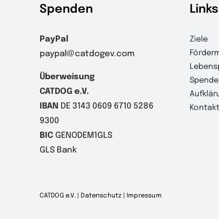
Spenden
Links
PayPal
Ziele
Förderm
paypal@catdogev.com
Lebens
Überweisung
Spende
CATDOG e.V.
Aufklär
IBAN
DE 3143 0609 6710 5286
Kontak
9300
BIC
GENODEM1GLS
GLS Bank
CATDOG e.V. |
Datenschutz
|
Impressum