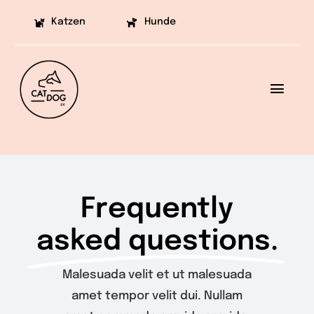
Skip
Katzen
Hunde
to
content
Toggl
Navig
Ziele
Projekte
Frequently
Aufklärung
asked questions.
Helfen
Malesuada velit et ut malesuada
Vermittlung
amet tempor velit dui. Nullam