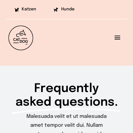
Skip
Katzen
Hunde
to
content
Toggl
Navig
Ziele
Projekte
Frequently
Aufklärung
asked questions.
Helfen
Malesuada velit et ut malesuada
Vermittlung
amet tempor velit dui. Nullam