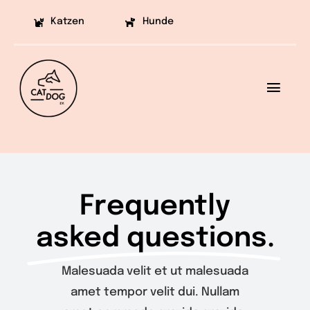
Skip
Katzen
Hunde
to
content
Toggl
Navig
Ziele
Projekte
Frequently
Aufklärung
asked questions.
Helfen
Malesuada velit et ut malesuada
Vermittlung
amet tempor velit dui. Nullam