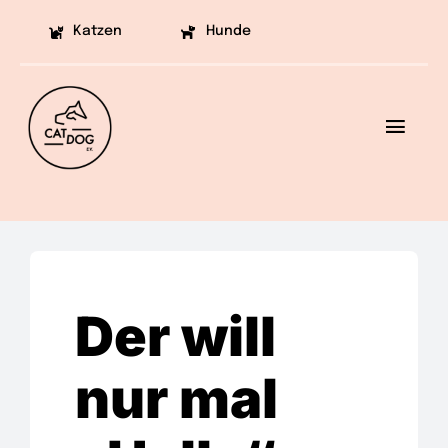
Skip
Katzen
Hunde
to
content
Toggl
Navig
Ziele
Projekte
Aufklärung
Der will
Helfen
nur mal
Vermittlung