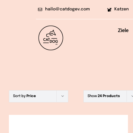
Skip
hallo@catdogev.com
Katzen
to
content
Ziele
Sort by
Price
Show
24 Products