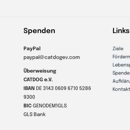
Spenden
Links
PayPal
Ziele
Förderm
paypal@catdogev.com
Lebens
Überweisung
Spende
CATDOG e.V.
Aufklär
IBAN
DE 3143 0609 6710 5286
Kontak
9300
BIC
GENODEM1GLS
GLS Bank