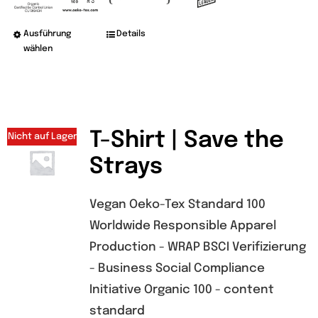
Ausführung
Details
Dieses
wählen
Produkt
weist
mehrere
Varianten
T-Shirt | Save the
Nicht auf Lager
auf.
Strays
Die
Optionen
Vegan Oeko-Tex Standard 100
können
Worldwide Responsible Apparel
auf
Production - WRAP BSCI Verifizierung
der
- Business Social Compliance
Produktseite
Initiative Organic 100 - content
gewählt
standard
werden