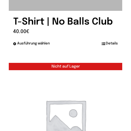
T-Shirt | No Balls Club
40.00
€
Ausführung wählen
Details
Dieses
Produkt
weist
Nicht auf Lager
mehrere
Varianten
auf.
Die
Optionen
können
auf