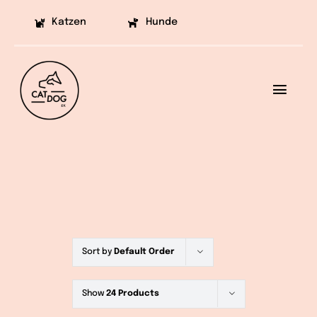
Skip
Katzen
Hunde
to
content
Toggl
Navig
Ziele
Projekte
Aufklärung
Helfen
Sort by
Default Order
Vermittlung
Show
24 Products