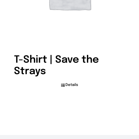
der
Produktseite
gewählt
werden
T-Shirt | Save the
Strays
Details