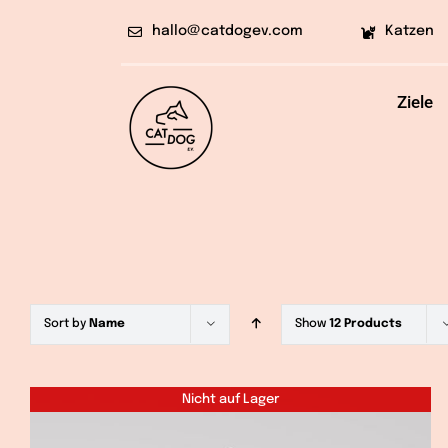
Skip
hallo@catdogev.com
Katzen
to
content
Ziele
Sort by
Name
Show
12 Products
Nicht auf Lager