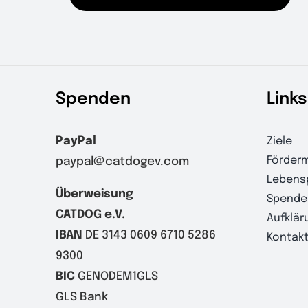
Spenden
Links
PayPal
Ziele
Förderm
paypal@catdogev.com
Lebens
Überweisung
Spende
CATDOG e.V.
Aufklär
IBAN
DE 3143 0609 6710 5286
Kontak
9300
BIC
GENODEM1GLS
GLS Bank