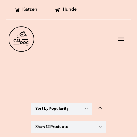
Skip
Katzen
Hunde
to
content
Toggl
Navig
Ziele
Projekte
Aufklärung
Helfen
Sort by
Popularity
Vermittlung
Show
12 Products