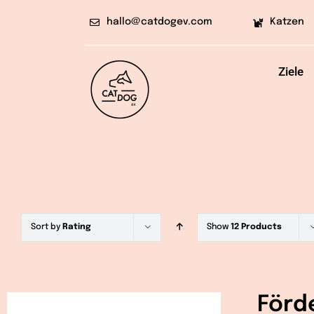
Skip
hallo@catdogev.com
Katzen
to
content
Ziele
Sort by
Rating
Show
12 Products
Förd