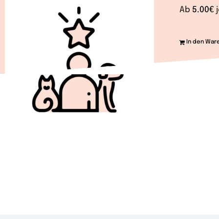
Ab
5.00
€
In den War