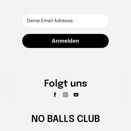
der
Produktseite
gewählt
werden
Anmelden
Folgt uns
NO BALLS CLUB