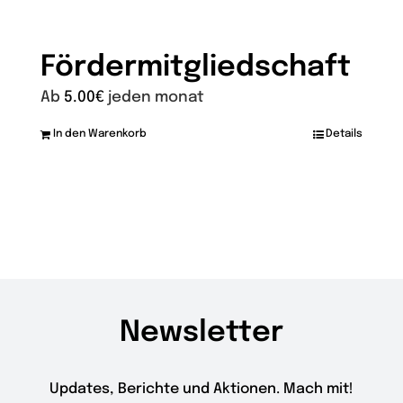
Fördermitgliedschaft
Ab
5.00
€
jeden monat
In den Warenkorb
Details
Dieses
Produkt
weist
mehrere
Varianten
auf.
Die
Newsletter
Optionen
können
auf
Updates, Berichte und Aktionen. Mach mit!