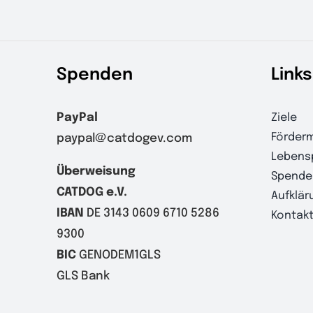
Spenden
Links
PayPal
Ziele
Förderm
paypal@catdogev.com
Lebens
Überweisung
Spende
CATDOG e.V.
Aufklär
IBAN
DE 3143 0609 6710 5286
Kontak
9300
BIC
GENODEM1GLS
GLS Bank