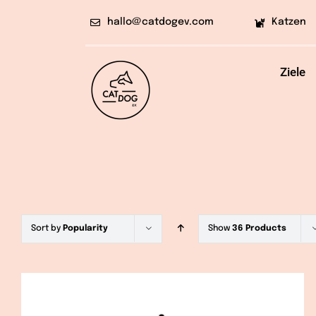
Skip
hallo@catdogev.com
Katzen
to
content
Ziele
Sort by
Popularity
Show
36 Products