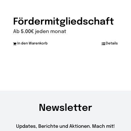
Fördermitgliedschaft
Ab
5.00
€
jeden monat
In den Warenkorb
Details
Dieses
Produkt
weist
mehrere
Varianten
auf.
Die
Newsletter
Optionen
können
auf
Updates, Berichte und Aktionen. Mach mit!