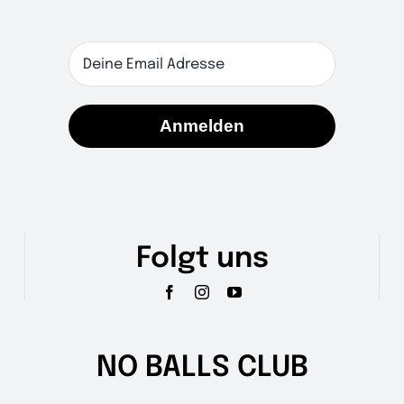
der
Produktseite
gewählt
werden
Anmelden
Folgt uns
NO BALLS CLUB