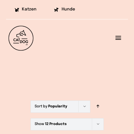
Skip
Katzen
Hunde
to
content
Toggl
Navig
Ziele
Projekte
Aufklärung
Helfen
Sort by
Popularity
Vermittlung
Show
12 Products