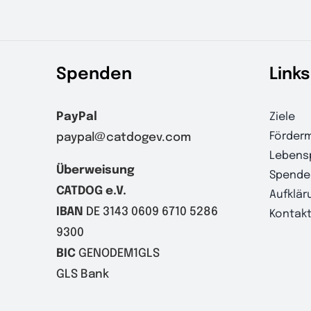
Spenden
Links
PayPal
Ziele
Förderm
paypal@catdogev.com
Lebens
Überweisung
Spende
CATDOG e.V.
Aufklär
IBAN
DE 3143 0609 6710 5286
Kontak
9300
BIC
GENODEM1GLS
GLS Bank