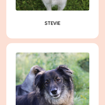
STEVIE
männlich
geb. ca. 11/2019
ca. 48 cm
in Zahna-Elster