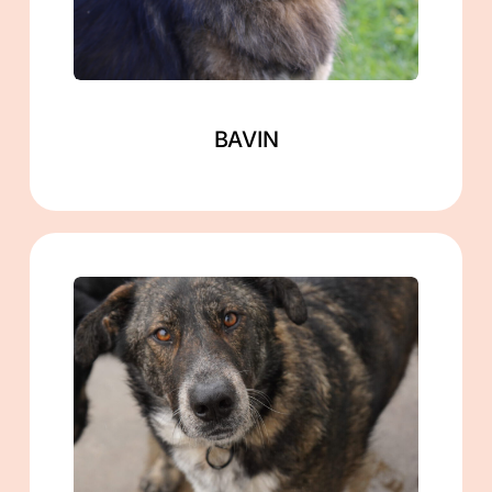
Mehr lesen
BAVIN
männlich
geb. ca. 03/2022
ca. 60 cm
in Gramzow