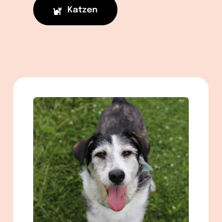
Katzen
männlich
geb. ca. 02/2020
ca. 57 cm
in Berlin
Mehr lesen