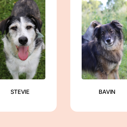
männlich
männlich
geb. ca. 02/2020
geb. ca. 11/2019
ca. 57 cm
ca. 48 cm
in Berlin
in Zahna-Elster
Mehr lesen
Mehr lesen
STEVIE
BAVIN