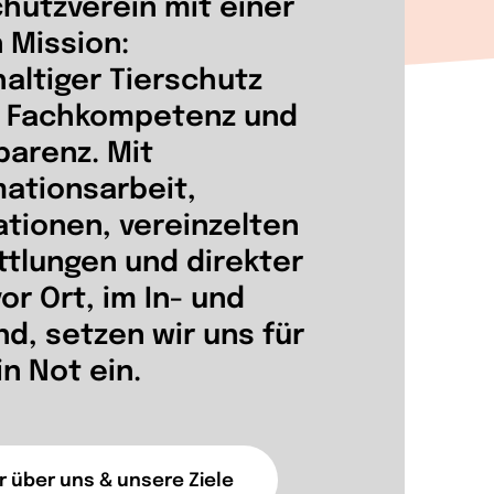
chutzverein mit einer
n Mission:
altiger Tierschutz
 Fachkompetenz und
parenz.
Mit
mationsarbeit,
ationen, vereinzelten
ttlungen und direkter
vor Ort, im In- und
nd, setzen wir uns für
in Not ein.
 über uns & unsere Ziele