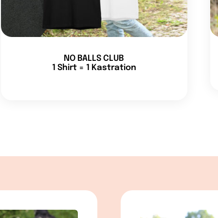
NO BALLS CLUB
1 Shirt = 1 Kastration