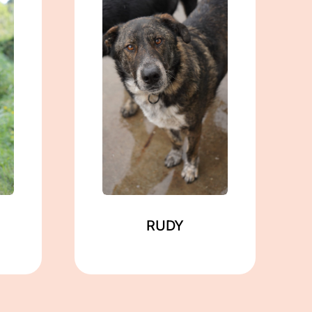
männlich
geb. ca. 03/2022
ca. 60 cm
in Gramzow
Mehr lesen
RUDY