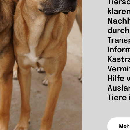
Tiers
klare
Nachh
durch
Trans
Infor
Kastr
Vermi
Hilfe 
Ausla
Tiere 
Mehr