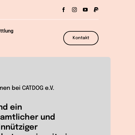
ttlung
Kontakt
men bei CATDOG e.V.
nd ein
amtlicher und
nnütziger