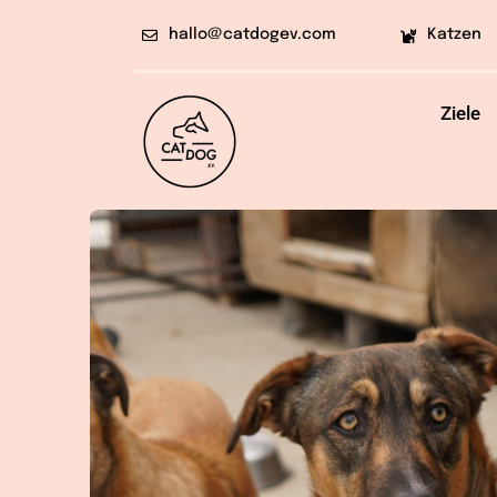
Skip
hallo@catdogev.com
Katzen
to
content
Ziele