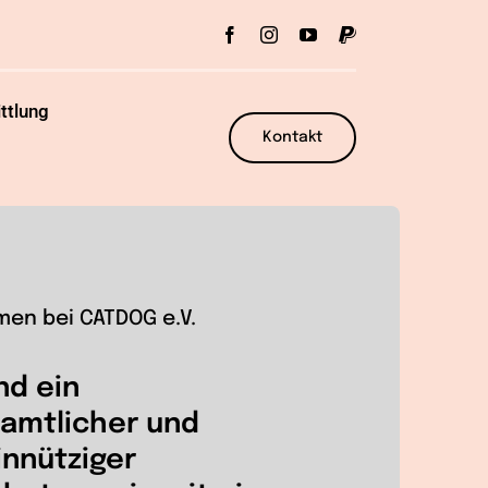
ttlung
Kontakt
men bei CATDOG e.V.
nd ein
amtlicher und
nnütziger