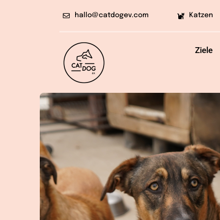
Skip
hallo@catdogev.com
Katzen
to
content
Ziele