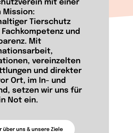
chutzverein mit einer
n Mission:
altiger Tierschutz
 Fachkompetenz und
parenz.
Mit
mationsarbeit,
ationen, vereinzelten
ttlungen und direkter
vor Ort, im In- und
nd, setzen wir uns für
in Not ein.
 über uns & unsere Ziele