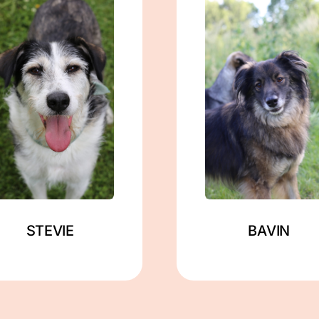
männlich
männlich
geb. ca. 02/2020
geb. ca. 11/2019
ca. 57 cm
ca. 48 cm
in Berlin
in Zahna-Elster
Mehr lesen
Mehr lesen
STEVIE
BAVIN