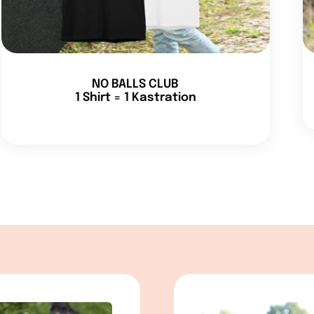
NO BALLS CLUB
1 Shirt = 1 Kastration