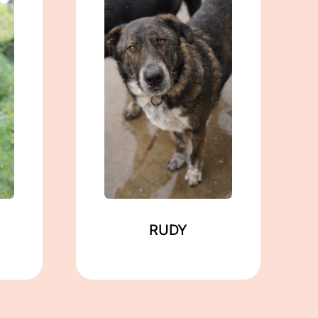
männlich
geb. ca. 03/2022
ca. 60 cm
in Gramzow
Mehr lesen
RUDY