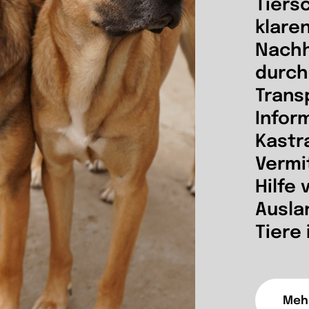
Tiers
klare
Nachh
durch
Trans
Infor
Kastr
Vermi
Hilfe 
Ausla
Tiere 
Mehr