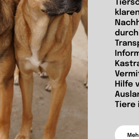
Tiers
klare
Nachh
durch
Trans
Infor
Kastr
Vermi
Hilfe 
Ausla
Tiere 
Mehr