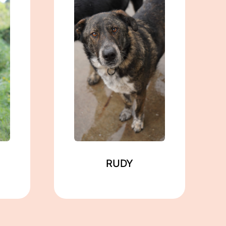
männlich
geb. ca. 03/2022
ca. 60 cm
in Gramzow
Mehr lesen
RUDY