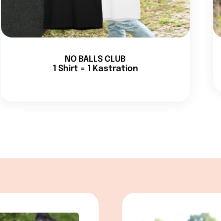
NO BALLS CLUB
1 Shirt = 1 Kastration