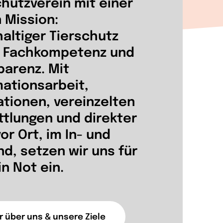
chutzverein mit einer
n Mission:
altiger Tierschutz
 Fachkompetenz und
parenz.
Mit
mationsarbeit,
ationen, vereinzelten
ttlungen und direkter
vor Ort, im In- und
nd, setzen wir uns für
in Not ein.
 über uns & unsere Ziele