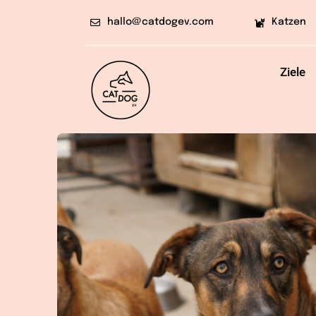
Skip
hallo@catdogev.com
Katzen
to
content
Ziele