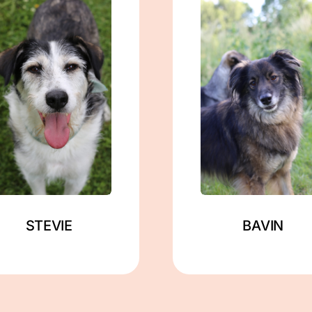
männlich
männlich
geb. ca. 02/2020
geb. ca. 11/2019
ca. 57 cm
ca. 48 cm
in Berlin
in Zahna-Elster
Mehr lesen
Mehr lesen
STEVIE
BAVIN