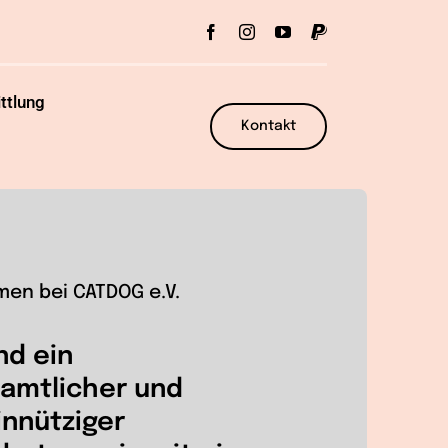
ttlung
Kontakt
men bei CATDOG e.V.
nd ein
amtlicher und
nnütziger