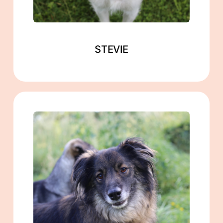
STEVIE
männlich
geb. ca. 11/2019
ca. 48 cm
in Zahna-Elster