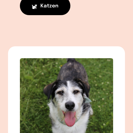
Katzen
männlich
geb. ca. 02/2020
ca. 57 cm
in Berlin
Mehr lesen