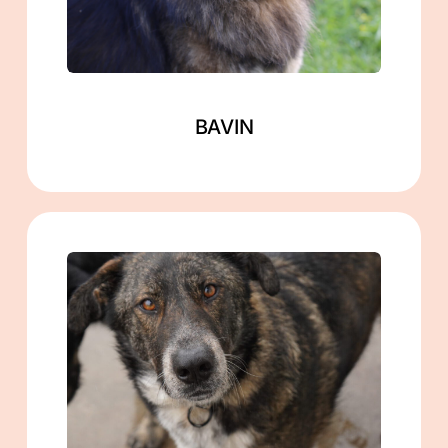
Mehr lesen
BAVIN
männlich
geb. ca. 03/2022
ca. 60 cm
in Gramzow