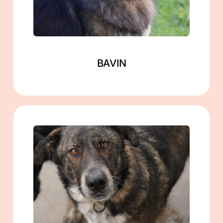
Mehr lesen
BAVIN
männlich
geb. ca. 03/2022
ca. 60 cm
in Gramzow