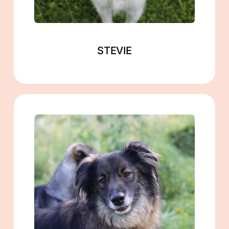
STEVIE
männlich
geb. ca. 11/2019
ca. 48 cm
in Zahna-Elster