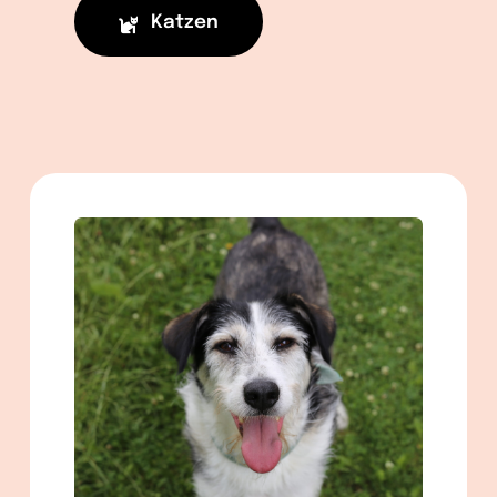
Katzen
männlich
geb. ca. 02/2020
ca. 57 cm
in Berlin
Mehr lesen